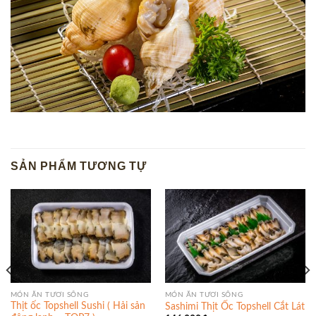
SẢN PHẨM TƯƠNG TỰ
MÓN ĂN TƯƠI SỐNG
MÓN ĂN TƯƠI SỐNG
Thịt ốc Topshell Sushi ( Hải sản
Sashimi Thịt Ốc Topshell Cắt Lát