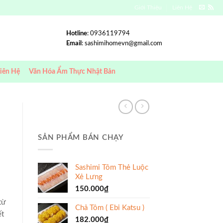
Giới Thiệu
Liên Hệ
Hotline
: 0936119794
Email
:
sashimihomevn@gmail.com
iên Hệ
Văn Hóa Ẩm Thực Nhật Bản
SẢN PHẨM BÁN CHẠY
Sashimi Tôm Thẻ Luộc
Xẻ Lưng
150.000
₫
từ
Chả Tôm ( Ebi Katsu )
ết
182.000
₫