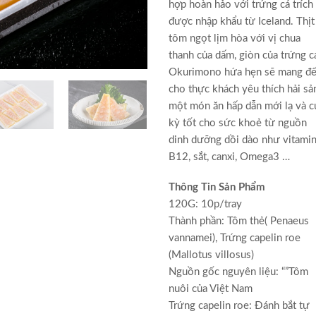
hợp hoàn hảo với trứng cá trích
được nhập khẩu từ Iceland. Thịt
tôm ngọt lịm hòa với vị chua
thanh của dấm, giòn của trứng c
Okurimono hứa hẹn sẽ mang đ
cho thực khách yêu thích hải sả
một món ăn hấp dẫn mới lạ và 
kỳ tốt cho sức khoẻ từ nguồn
dinh dưỡng dồi dào như vitami
B12, sắt, canxi, Omega3 …
Thông Tin Sản Phẩm
120G: 10p/tray
Thành phần: Tôm thẻ( Penaeus
vannamei), Trứng capelin roe
(Mallotus villosus)
Nguồn gốc nguyên liệu: “”Tôm
nuôi của Việt Nam
Trứng capelin roe: Đánh bắt tự