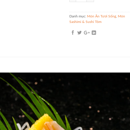
Danh mục:
Món Ăn Tươi Sống
,
Món
Sashimi & Sushi Tôm