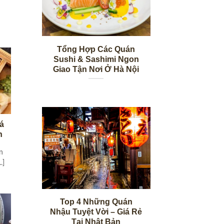
Tổng Hợp Các Quán
Sushi & Sashimi Ngon
Giao Tận Nơi Ở Hà Nội
Cá
n
n
.]
Top 4 Những Quán
Nhậu Tuyệt Vời – Giá Rẻ
Tại Nhật Bản