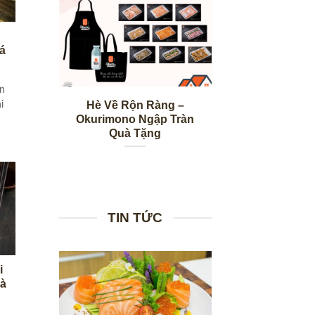
á
òn
Hè Về Rộn Ràng –
i
Okurimono Ngập Tràn
Quà Tặng
TIN TỨC
i
hà
t