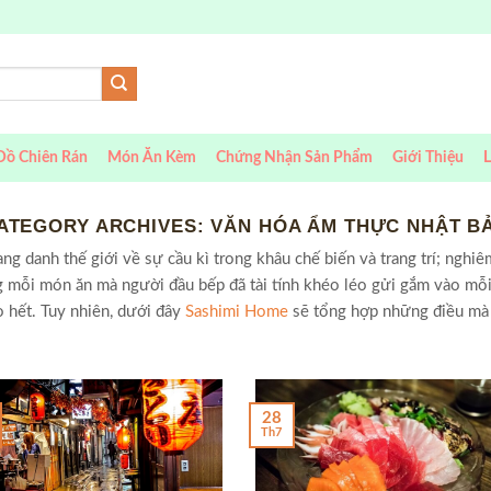
Đồ Chiên Rán
Món Ăn Kèm
Chứng Nhận Sản Phẩm
Giới Thiệu
L
ATEGORY ARCHIVES:
VĂN HÓA ẨM THỰC NHẬT B
ng danh thế giới về sự cầu kì trong khâu chế biến và trang trí; nghi
 mỗi món ăn mà người đầu bếp đã tài tính khéo léo gửi gắm vào mỗ
 hết. Tuy nhiên, dưới đây
Sashimi Home
sẽ tổng hợp những điều mà 
28
Th7