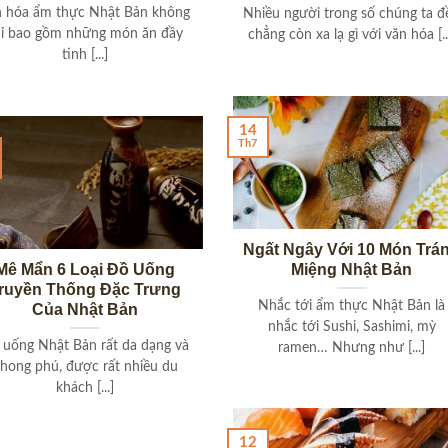
n hóa ẩm thực Nhật Bản không
Nhiều người trong số chúng ta đ
hỉ bao gồm những món ăn đầy
chẳng còn xa lạ gì với văn hóa [..
tinh [...]
14
Th7
Ngất Ngây Với 10 Món Trá
Mê Mẩn 6 Loại Đồ Uống
Miệng Nhật Bản
ruyền Thống Đặc Trưng
Nhắc tới ẩm thực Nhật Bản là
Của Nhật Bản
nhắc tới Sushi, Sashimi, mỳ
 uống Nhật Bản rất da dạng và
ramen… Nhưng như [...]
hong phú, được rất nhiều du
khách [...]
12