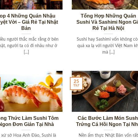
op 4 Những Quán Nhậu
Tổng Hợp Những Quán
yệt Vời – Giá Rẻ Tại Nhật
Sushi Và Sashimi Ngon Gi
Bản
Rẻ Tại Hà Nội
iều người thắc mắc rằng ở bên
Sushi hay Sashimi vốn không c
ật, người ta có đi nhâu như ở
quá xa lạ với người Việt Nam kh
[...]
mà [...]
25
Th7
ng Thức Làm Sushi Tôm
Các Bước Làm Món Sush
Ngon Đơn Giản Tại Nhà
Trứng Cá Hồi Ngon Tại N
 xứ sở Hoa Anh Đào, Sushi là
Nền ẩm thực Nhật Bản vốn rấ