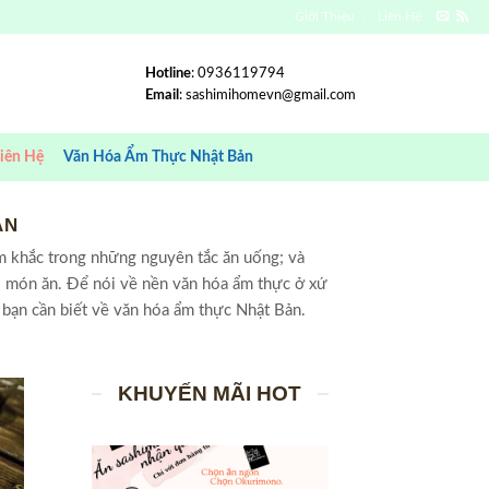
Giới Thiệu
Liên Hệ
Hotline
: 0936119794
Email
:
sashimihomevn@gmail.com
iên Hệ
Văn Hóa Ẩm Thực Nhật Bản
ẢN
êm khắc trong những nguyên tắc ăn uống; và
i món ăn. Để nói về nền văn hóa ẩm thực ở xứ
bạn cần biết về văn hóa ẩm thực Nhật Bản.
KHUYẾN MÃI HOT