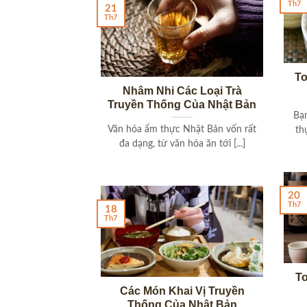
Th7
21
Th7
To
Nhâm Nhi Các Loại Trà
Truyền Thống Của Nhật Bản
Bạn
Văn hóa ẩm thực Nhật Bản vốn rất
th
đa dạng, từ văn hóa ăn tới [...]
20
Th7
18
Th7
T
Các Món Khai Vị Truyền
Thống Của Nhật Bản