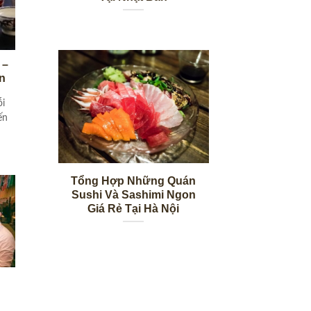
 –
n
ỗi
ến
Tổng Hợp Những Quán
Sushi Và Sashimi Ngon
Giá Rẻ Tại Hà Nội
g