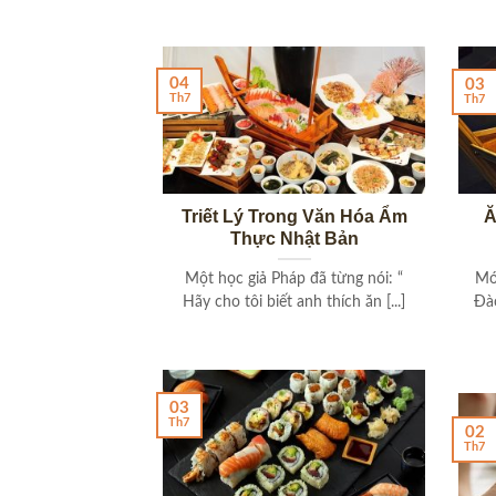
04
03
Th7
Th7
Triết Lý Trong Văn Hóa Ẩm
Ă
Thực Nhật Bản
Một học giả Pháp đã từng nói: “
Mó
Hãy cho tôi biết anh thích ăn [...]
Đào
03
Th7
02
Th7