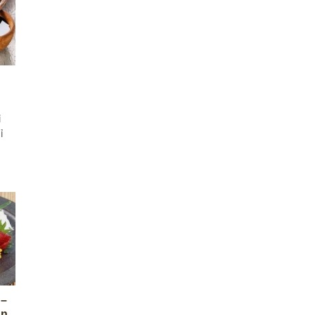
i
ỉ
 –
ản