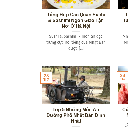
Tổng Hợp Các Quán Sushi
T
& Sashimi Ngon Giao Tận
Tu
Nơi Ở Hà Nội
Sushi & Sashimi – món ăn đặc
Nh
trưng cực nổi tiếng của Nhật Bản
Nh
được [...]
28
28
Th7
Th7
Top 5 Những Món Ăn
Cô
Đường Phố Nhật Bản Đỉnh
Nhất
Ở