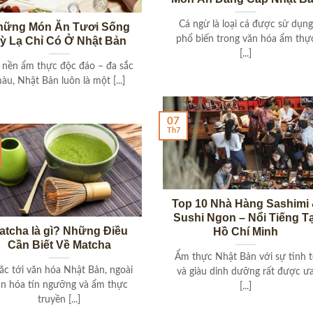
Cá ngừ là loại cá được sử dụng
hững Món Ăn Tươi Sống
phổ biến trong văn hóa ẩm thự
ỳ Lạ Chỉ Có Ở Nhật Bản
[...]
 nền ẩm thực độc đáo – đa sắc
àu, Nhật Bản luôn là một [...]
07
Th7
Top 10 Nhà Hàng Sashimi
Sushi Ngon – Nổi Tiếng Tạ
atcha là gì? Những Điều
Hồ Chí Minh
Cần Biết Về Matcha
Ẩm thực Nhật Bản với sự tinh t
c tới văn hóa Nhật Bản, ngoài
và giàu dinh dưỡng rất được ư
ăn hóa tín ngưỡng và ẩm thực
[...]
truyền [...]