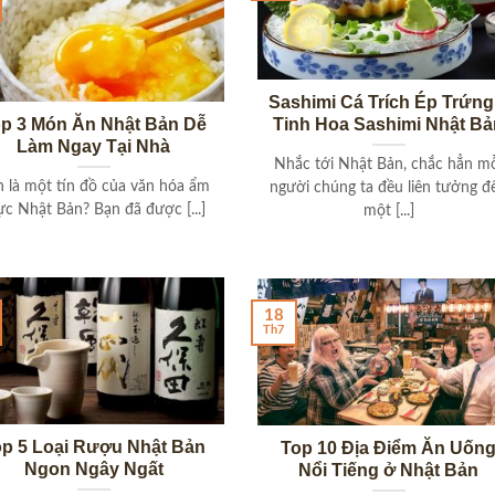
Sashimi Cá Trích Ép Trứng
p 3 Món Ăn Nhật Bản Dễ
Tinh Hoa Sashimi Nhật Bả
Làm Ngay Tại Nhà
Nhắc tới Nhật Bản, chắc hẳn m
 là một tín đồ của văn hóa ẩm
người chúng ta đều liên tưởng đ
ực Nhật Bản? Bạn đã được [...]
một [...]
18
Th7
op 5 Loại Rượu Nhật Bản
Top 10 Địa Điểm Ăn Uốn
Ngon Ngây Ngất
Nổi Tiếng ở Nhật Bản