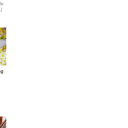
ều
.]
ng