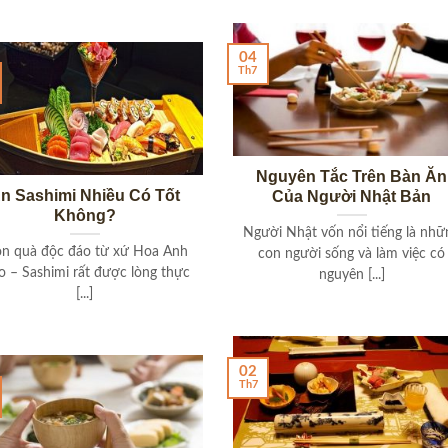
04
Th7
Nguyên Tắc Trên Bàn Ăn
n Sashimi Nhiều Có Tốt
Của Người Nhật Bản
Không?
Người Nhật vốn nổi tiếng là nhữ
n quà độc đáo từ xứ Hoa Anh
con người sống và làm việc có
 – Sashimi rất được lòng thực
nguyên [...]
[...]
02
Th7