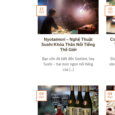
11
10
Th7
Th7
Nyotaimori – Nghệ Thuật
Cơ
Sushi Khỏa Thân Nổi Tiếng
Thế Giới
Bạn vốn đã biết đến Sashimi, hay
Đư
Sushi – hai món ngon nổi tiếng
văn
của [...]
09
09
Th7
Th7