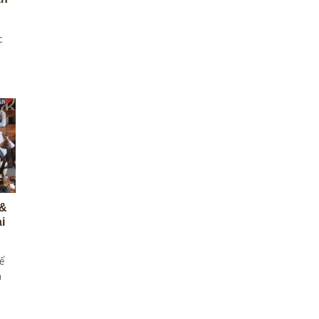
c
 &
i
ế
a