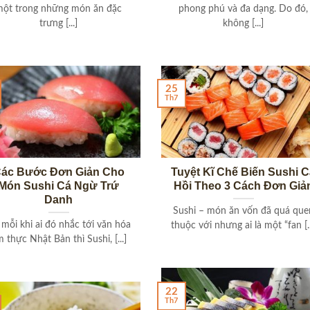
một trong những món ăn đặc
phong phú và đa dạng. Do đó,
trưng [...]
không [...]
25
Th7
ác Bước Đơn Giản Cho
Tuyệt Kĩ Chế Biến Sushi 
Món Sushi Cá Ngừ Trứ
Hồi Theo 3 Cách Đơn Giả
Danh
Sushi – món ăn vốn đã quá que
mỗi khi ai đó nhắc tới văn hóa
thuộc với nhưng ai là một “fan [..
 thực Nhật Bản thì Sushi, [...]
22
Th7