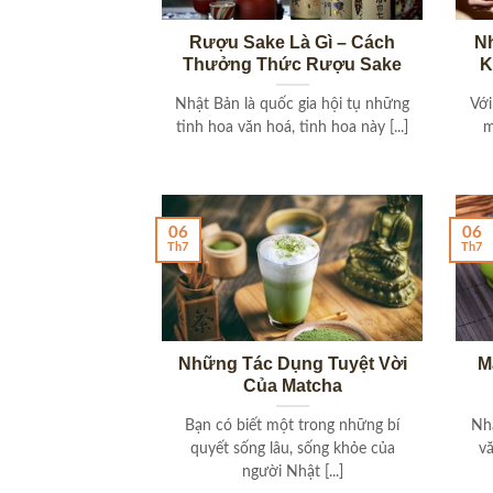
Rượu Sake Là Gì – Cách
N
Thưởng Thức Rượu Sake
K
Nhật Bản là quốc gia hội tụ những
Với
tinh hoa văn hoá, tinh hoa này [...]
m
06
06
Th7
Th7
Những Tác Dụng Tuyệt Vời
M
Của Matcha
Bạn có biết một trong những bí
Nhă
quyết sống lâu, sống khỏe của
v
người Nhật [...]