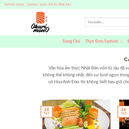
Skip
Sashimi Home - Sashimi, Sushi, Đồ Ăn Nhật Bản
to
content
Trang Chủ
Thực Đơn Sashimi
C
Văn hóa ẩm thực Nhật Bản vốn từ lâu đã va
không thể không nhắc đến sự tươi ngon trong
sở Hoa Anh Đào thì không biết bao giờ cho
28
28
Th7
Th7