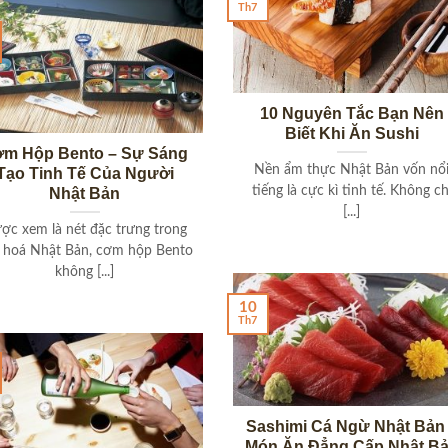
Th7
10 Nguyên Tắc Bạn Nên
Biết Khi Ăn Sushi
m Hộp Bento – Sự Sáng
Nền ẩm thực Nhật Bản vốn nổ
Tạo Tinh Tế Của Người
tiếng là cực kì tinh tế. Không ch
Nhật Bản
[...]
ợc xem là nét đặc trưng trong
 hoá Nhật Bản, cơm hộp Bento
không [...]
10
Th7
Sashimi Cá Ngừ Nhật Bản
Món Ăn Đẳng Cấp Nhật B